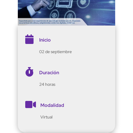

Inicio
02 de septiembre

Duración
24 horas

Modalidad
Virtual