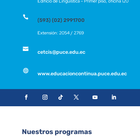
Edificio de Lingüística – Primer piso, oficina 120

(593) (02) 2991700
Extensión: 2054 / 2769

cetcis@puce.edu.ec

www.educacioncontinua.puce.edu.ec
Nuestros programas