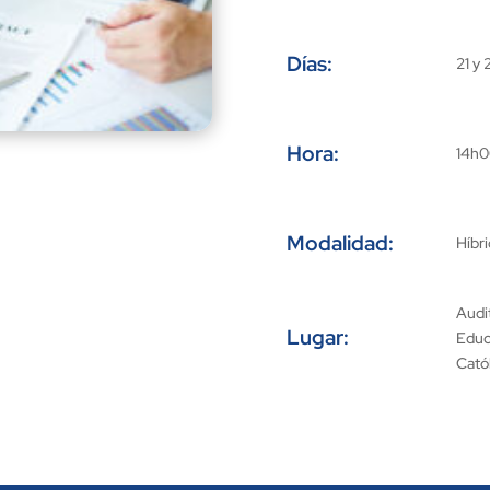
MEDIACIÓN
DESDE
Días:
21 y
LA
ACADEMIA:
INNOVACIONES
Y
Hora:
14h
RETOS
cantidad
Modalidad:
Híbr
Audit
Lugar:
Educa
Cató