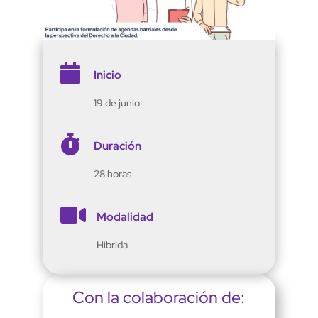

Inicio
19 de junio

Duración
28 horas

Modalidad
Hìbrida
Con la colaboración de: