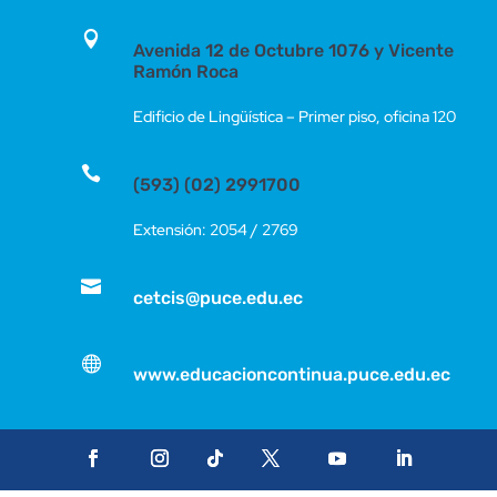

Avenida 12 de Octubre 1076 y Vicente
Ramón Roca
Edificio de Lingüística – Primer piso, oficina 120

(593) (02) 2991700
Extensión: 2054 / 2769

cetcis@puce.edu.ec

www.educacioncontinua.puce.edu.ec