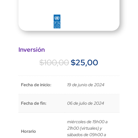
Inversión
El
El
$
100,00
$
25,00
precio
precio
original
actual
era:
es:
Fecha de inicio:
19 de junio de 2024
$100,00.
$25,00.
Fecha de fin:
06 de julio de 2024
miércoles de 19h00 a
21h00 (virtuales) y
Horario
sábados de 09h00 a