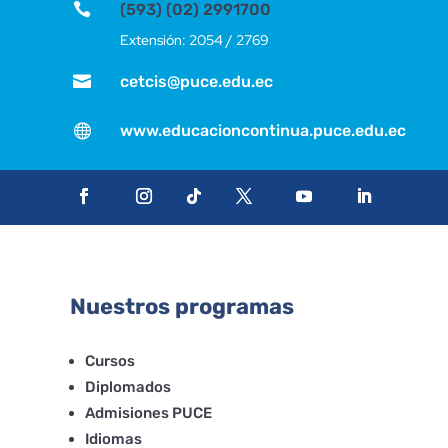

(593) (02) 2991700
Extensión: 2054 / 2769

cetcis@puce.edu.ec

www.educacioncontinua.puce.edu.ec
Nuestros programas
Cursos
Diplomados
Admisiones PUCE
Idiomas