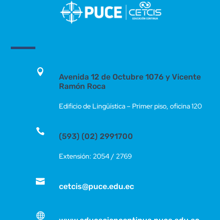
Superior
2025-
01
cantidad

Avenida 12 de Octubre 1076 y Vicente
Ramón Roca
Edificio de Lingüística – Primer piso, oficina 120

(593) (02) 2991700
Extensión: 2054 / 2769

cetcis@puce.edu.ec
