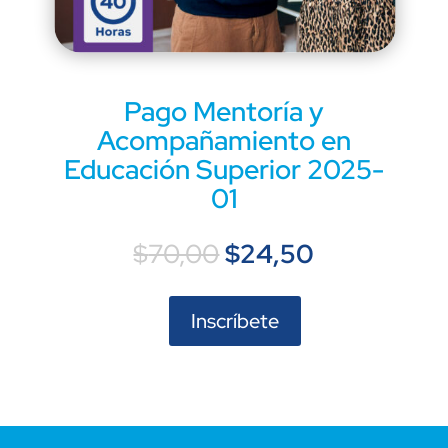
Pago Mentoría y
Acompañamiento en
Educación Superior 2025-
01
El
El
$
70,00
$
24,50
precio
precio
original
actual
era:
es:
Inscríbete
Pago
$70,00.
$24,50.
Mentoría
y
Acompañamiento
en
Educación