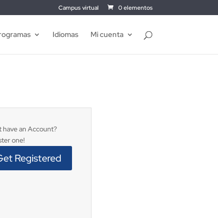
Campus virtual
0 elementos
rogramas
Idiomas
Mi cuenta
t have an Account?
ster one!
Get Registered