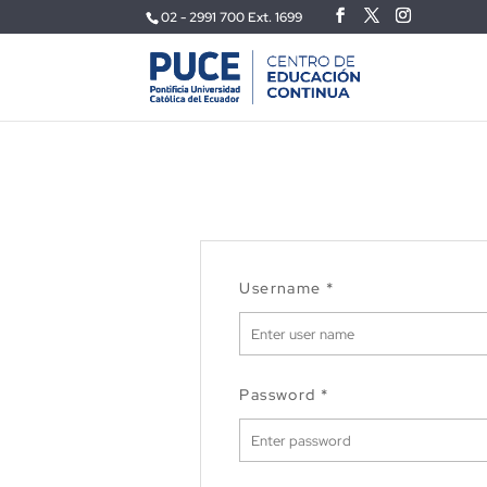
02 - 2991 700 Ext. 1699
Username
*
Password
*