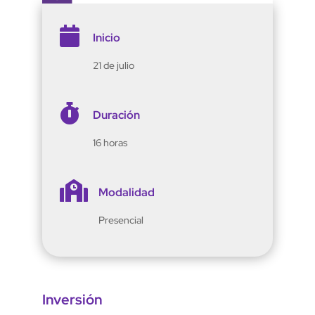

Inicio
21 de julio

Duración
16 horas

Modalidad
Presencial
Inversión