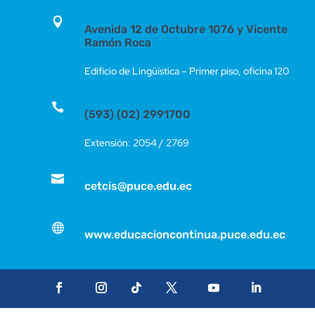

Avenida 12 de Octubre 1076 y Vicente
Ramón Roca
Edificio de Lingüística – Primer piso, oficina 120

(593) (02) 2991700
Extensión: 2054 / 2769

cetcis@puce.edu.ec

www.educacioncontinua.puce.edu.ec