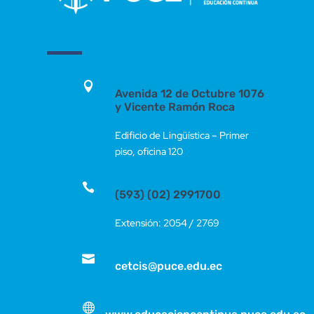

Avenida 12 de Octubre 1076
y Vicente Ramón Roca
Edificio de Lingüística – Primer
piso, oficina 120

(593) (02) 2991700
Extensión: 2054 / 2769

cetcis@puce.edu.ec
