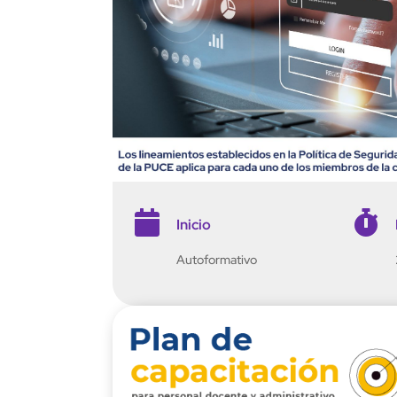


Inicio
Autoformativo