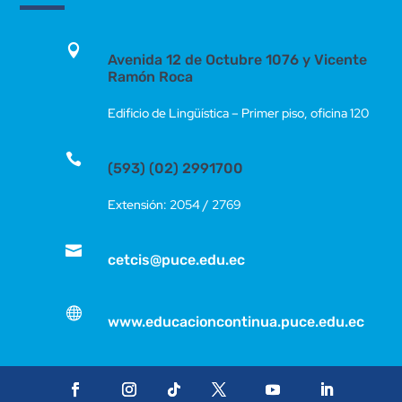

Avenida 12 de Octubre 1076 y Vicente
Ramón Roca
Edificio de Lingüística – Primer piso, oficina 120

(593) (02) 2991700
Extensión: 2054 / 2769

cetcis@puce.edu.ec

www.educacioncontinua.puce.edu.ec