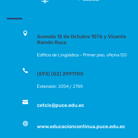

Avenida 12 de Octubre 1076 y Vicente
Ramón Roca
Edificio de Lingüística – Primer piso, oficina 120

(593) (02) 2991700
Extensión: 2054 / 2769

cetcis@puce.edu.ec

www.educacioncontinua.puce.edu.ec