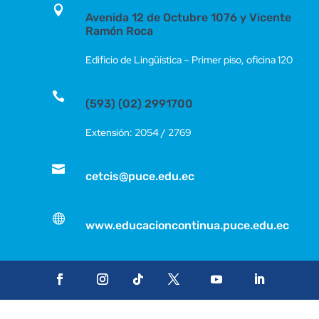
un

Avenida 12 de Octubre 1076 y Vicente
empleo
Ramón Roca
sostenible
y
Edificio de Lingüística – Primer piso, oficina 120
una
industria

competitiva
(593) (02) 2991700
-
Extensión: 2054 / 2769
otros
cantidad

cetcis@puce.edu.ec

www.educacioncontinua.puce.edu.ec