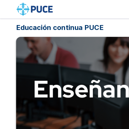
Salta al contenido principal
Educación continua PUCE